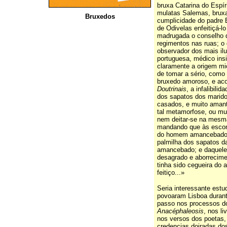
bruxa Catarina do Espír
mulatas Salemas, brux
Bruxedos
cumplicidade do padre 
de Odivelas enfeitiçá-lo
madrugada o conselho 
regimentos nas ruas; o 
observador dos mais ilu
portuguesa, médico ins
claramente a origem mi
de tomar a sério, como 
bruxedo amoroso, e ac
Doutrinais
, a infalibili
dos sapatos dos marid
casados, e muito aman
tal metamorfose, ou mu
nem deitar-se na mesma
mandando que às escon
do homem amancebado 
palmilha dos sapatos 
amancebado; e daquele 
desagrado e aborrecim
tinha sido cegueira do
feitiço...»
Seria interessante estud
povoaram Lisboa durant
passo nos processos do
Anacéphaleosis
, nos li
nos versos dos poetas,
credencias doiradas dos