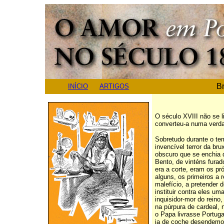
B
INÍCIO
ARTIGOS
O século XVIII não se li
converteu-a numa verda
Sobretudo durante o te
invencível terror da bru
obscuro que se enchia 
Bento, de vinténs furado
era a corte, eram os pr
alguns, os primeiros a 
malefício, a pretender 
instituir contra eles u
inquisidor-mor do reino
na púrpura de cardeal, 
o Papa livrasse Portugal
ia de coche desendemon