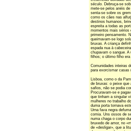
século. Debruça-se sob
mete-se pelos anéis d
senta-se sobre os gremi
como os cães nas alfurj
destinos humanos, brin
espreita a todas as por
momentos mais sérios da
primeiro pensamento. 
queimavam-se logo sola
bruxas. A criança defi
espada nua à cabeceira
chupavam o sangue. A ú
filhos; o último filho e
Comunidades inteiras d
para exorcismar casas 
Lisboa, como o da Pamp
de bruxas: o peixe que
safios, não se podia co
Procuravam-se e pagava
que tinham a singular v
mulheres no trabalho do
duma porta tornava est
Urna fava negra defum
comia. Uns ossos de se
numa chaga o corpo d
bruxedo de amor, no «ma
de «desligar», que a litu