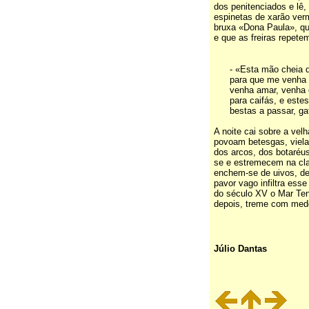
dos penitenciados e lê,
espinetas de xarão ver
bruxa «Dona Paula», qu
e que as freiras repetem
- «Esta mão cheia d
para que me venha 
venha amar, venha 
para caifás, e estes
bestas a passar, gat
A noite cai sobre a vel
povoam betesgas, vielas
dos arcos, dos botaréu
se e estremecem na cla
enchem-se de uivos, de
pavor vago infiltra ess
do século XV o Mar Ten
depois, treme com medo
Júlio Dantas