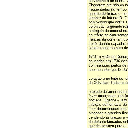
de veneno e de contra-ve
Chegaram até nós os n
frequentadas no tempo 
querida de freiras e, em
amante do infante D. F
bruxo-bobo que corria a
verónicas, erguendo reli
protegida do cardeal da
se refere no
Amusement
francas da corte iam co
José, donato capacho, c
penitenciado no auto-de
1741; o Anão do Duque;
acusadas em 1736 de ter
com sangue, peitos de
abocanhados por D. João
coração e no leito do re
de Odivelas. Todas este
bruxedo de amor usara
fazer amar, quer para fa
homens «ligados», isto
inibição demoníaca, de
com determinadas mulhe
pingadas e grandes five
vendendo às bruxas a 
de defunto lançados sobr
que despertava para o 