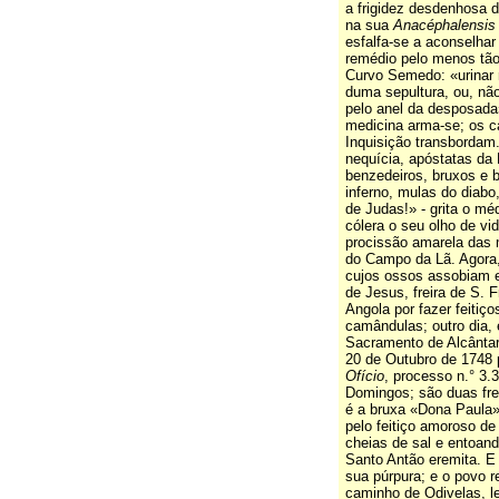
a frigidez desdenhosa 
na sua
Anacéphalensis
esfalfa-se a aconselhar
remédio pelo menos tão
Curvo Semedo: «urinar 
duma sepultura, ou, não
pelo anel da desposada»
medicina arma-se; os c
Inquisição transbordam
nequícia, apóstatas da F
benzedeiros, bruxos e b
inferno, mulas do diabo,
de Judas!» - grita o m
cólera o seu olho de vi
procissão amarela das 
do Campo da Lã. Agora,
cujos ossos assobiam e 
de Jesus, freira de S. 
Angola por fazer feiti
camândulas; outro dia, 
Sacramento de Alcântara
20 de Outubro de 1748 p
Ofício
, processo n.° 3.3
Domingos; são duas fre
é a bruxa «Dona Paula»
pelo feitiço amoroso d
cheias de sal e entoan
Santo Antão eremita. E
sua púrpura; e o povo 
caminho de Odivelas, l