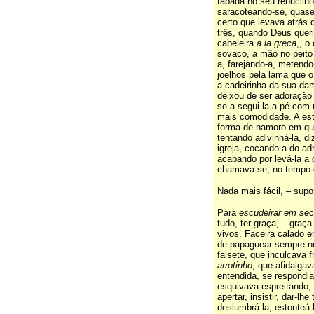
tapada no seu rebucilho
saracoteando-se, quase
certo que levava atrás 
três, quando Deus queri
cabeleira
a la greca
,, o
sovaco, a mão no peito 
a, farejando-a, metendo
joelhos pela lama que 
a cadeirinha da sua da
deixou de ser adoração p
se a segui-la a pé com
mais comodidade. A est
forma de namoro em qu
tentando adivinhá-la, d
igreja, cocando-a do adr
acabando por levá-la a 
chamava-se, no tempo 
Nada mais fácil, – supor
Para
escudeirar em se
tudo, ter graça, – graça
vivos. Faceira calado 
de papaguear sempre n
falsete, que inculcava 
arrotinho
, que afidalgav
entendida, se respondi
esquivava espreitando
apertar, insistir, dar-lh
deslumbrá-la, estonteá-