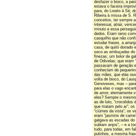
desfazer o bioco, a para
estava o faceira improv
para, do Loreto à Sé, d
Ribeira à missa de S. 
conceitos, ter sempre a
interessar, atrair, venc
minuto e essa persegu
dedos. Eram raros como 
casquilho que não confi
estudar frases, a arran
casa, de quitó doirado
seco as embuçadas do se
finezas; um bolor de ga
de Odivelas; que eram “
passavam de geração e
conheciam de pequenina
das mães, que elas ouv
volta de bioco, do Lau
Genoveses, mas – para
para elas o vago encant
de amor, eternamente v
eles? Sempre o mesmo.
as de luto, “crocolidos 
que matam pelo ar”; os 
“ciúmes da vista”; os v
eram “jasmins de carne
galgava as escadas do 
subiam anjos”, – e a to
tudo, para todas, em fal
pulinhos, a mesma frase