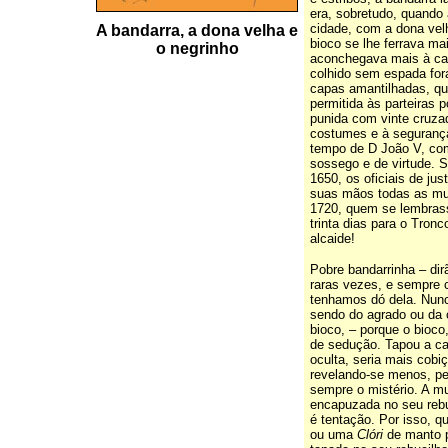
era, sobretudo, quando
cidade, com a dona velh
A bandarra, a dona velha e
bioco se lhe ferrava ma
o negrinho
aconchegava mais à ca
colhido sem espada for
capas amantilhadas, que
permitida às parteiras 
punida com vinte cruzad
costumes e à segurança 
tempo de D João V, com
sossego e de virtude. 
1650, os oficiais de ju
suas mãos todas as mu
1720, quem se lembrass
trinta dias para o Tronc
alcaide!
Pobre bandarrinha – dir
raras vezes, e sempre 
tenhamos dó dela. Nun
sendo do agrado ou da 
bioco, – porque o bioco
de sedução. Tapou a ca
oculta, seria mais cobiç
revelando-se menos, pe
sempre o mistério. A m
encapuzada no seu rebu
é tentação. Por isso, 
ou uma
Clóri
de manto p