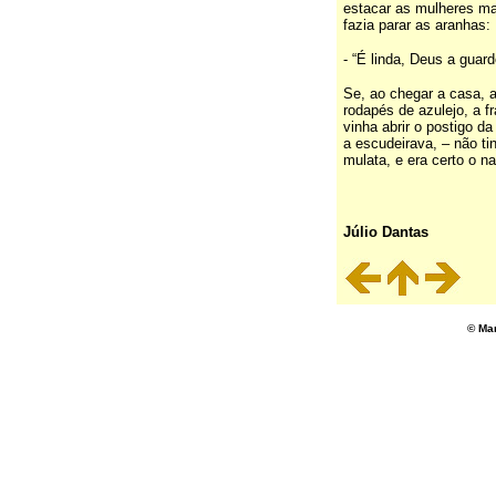
estacar as mulheres ma
fazia parar as aranhas:
- “É linda, Deus a guard
Se, ao chegar a casa, a
rodapés de azulejo, a f
vinha abrir o postigo da
a escudeirava, – não ti
mulata, e era certo o n
Júlio Dantas
© Ma