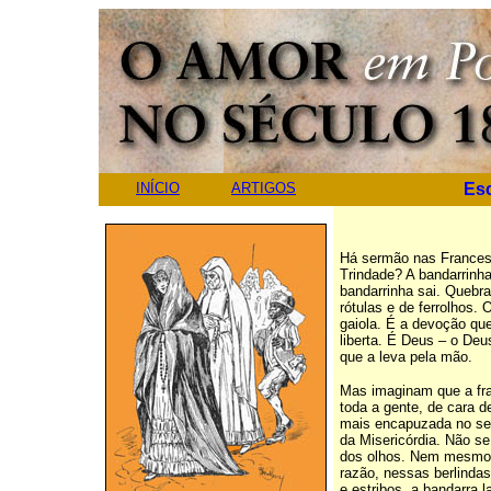
INÍCIO
ARTIGOS
Es
Há sermão nas Frances
Trindade? A bandarrinh
bandarrinha sai. Quebr
rótulas e de ferrolhos.
gaiola. É a devoção qu
liberta. É Deus – o Deu
que a leva pela mão.
Mas imaginam que a fra
toda a gente, de cara d
mais encapuzada no se
da Misericórdia. Não se
dos olhos. Nem mesmo 
razão, nessas berlind
e estribos, a bandarra 