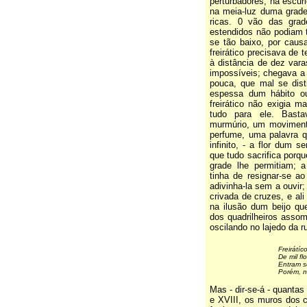
perturbadores, na escur
na meia-luz duma grade
ricas. 0 vão das grad
estendidos não podiam t
se tão baixo, por caus
freirático precisava de 
à distância de dez var
impossíveis; chegava a se
pouca, que mal se dist
espessa dum hábito o
freirático não exigia m
tudo para ele. Basta
murmúrio, um moviment
perfume, uma palavra 
infinito, - a flor dum 
que tudo sacrifica porq
grade lhe permitiam; a
tinha de resignar-se ao
adivinha-la sem a ouvir; 
crivada de cruzes, e ali
na ilusão dum beijo qu
dos quadrilheiros assom
oscilando no lajedo da ru
Freirátíc
De mil fl
Entram só
Porém, n
Mas - dir-se-á - quanta
e XVIII, os muros dos c