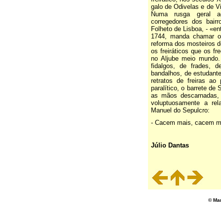
galo de Odivelas e de Vi
Numa rusga geral ao
corregedores dos bairr
Folheto de Lisboa, - «en
1744, manda chamar o
reforma dos mosteiros d
os freiráticos que os f
no Aljube meio mundo
fidalgos, de frades, 
bandalhos, de estudant
retratos de freiras ao
paralítico, o barrete de
as mãos descarnadas, o
voluptuosamente a rel
Manuel do Sepulcro:
- Cacem mais, cacem ma
Júlio Dantas
© Ma