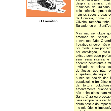
despia a camisa, caí
meirinhos, do Ordinário
pelo inofensivo prazer 
risinhos secos e duas 
de Gouveia, como o c
O Freirático
Oliveira, também tinha
Salvador ou em Sant'An
Mas não se julgue qu
amoroso do, século 
conventos. Não. O verdade
freirático sincero, não 
por moda: era-o por tem
por convicção, - era-o
existia sem esse profun
sem essa intensa e a
encanto penetrante e re
inviolada, na beleza oc
de ânsias que não. s
suspeitam, de beijos cu
nunca sé hão-de dar. 
paradoxal, o freirático
da tortura voluptuo
ardentemente, quando s
não tinha olhos para v
Santa Clara ou o escap
para sempre de a ver. N
doura nascia do impossí
- e mistério, e impossí