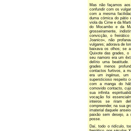
Mas não façamos aos ve
confundir com os vulga
com a mesma facilidade
duma cómica do pátio d
viola da Cirne e da Mar
do Mocambo e da Madr
grosseiramente, indist
convicção, o freirátic
Joanico», não profan
vulgares; adorava de long
baixava os olhos; se a
Quixote das grades, o P
seu namoro era um êxt
delírio uma beatitude
grades menos profun
contactos furtivos, a m
era um ingénuo, um 
supersticioso respeito 
com a manga do hábi
comovido contacto, cuja
sua infinita espiritual
vocação foi essencialm
inteiros se riram d
compreender, na sua gro
imaterial daquele ansei
paixão sem desejo, a
posse.
Daí, todo o ridículo, 
freirático, nos séculos 