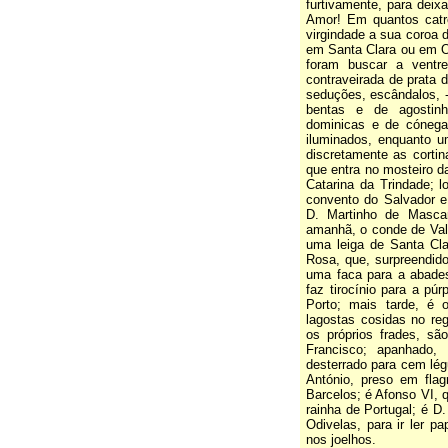
furtivamente, para deix
Amor! Em quantos catre
virgindade a sua coroa 
em Santa Clara ou em O
foram buscar a ventre
contraveirada de prata 
seduções, escândalos, 
bentas e de agostin
dominicas e de cónegas
iluminados, enquanto u
discretamente as cortin
que entra no mosteiro d
Catarina da Trindade; l
convento do Salvador e 
D. Martinho de Masca
amanhã, o conde de Vala
uma leiga de Santa Cla
Rosa, que, surpreendid
uma faca para a abades
faz tirocínio para a pú
Porto; mais tarde, é 
lagostas cosidas no reg
os próprios frades, são
Francisco; apanhado,
desterrado para cem lég
António, preso em fla
Barcelos; é Afonso VI, 
rainha de Portugal; é D
Odivelas, para ir ler p
nos joelhos.