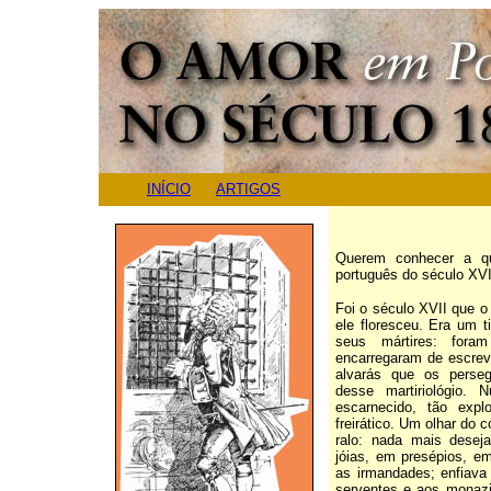
INÍCIO
ARTIGOS
Querem
conhecer a q
português do século XVII
Foi o século XVII que o
ele floresceu. Era um 
seus mártires: fora
encarregaram de escrev
alvarás que os perseg
desse martiriológio.
escarnecido, tão exp
freirático. Um olhar do 
ralo: nada mais desej
jóias, em presépios, e
as irmandades; enfiava
serventes e aos monazi