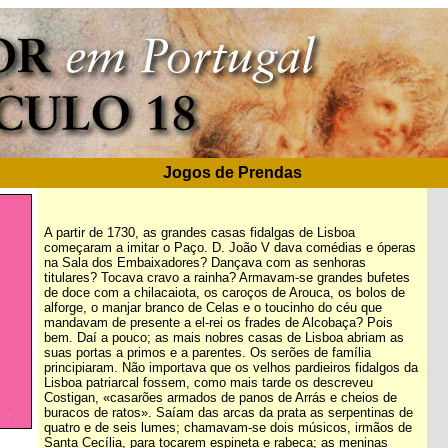
Jogos de Prendas
A partir de 1730, as grandes casas fidalgas de Lisboa
começaram a imitar o Paço. D. João V dava comédias e óperas
na Sala dos Embaixadores? Dançava com as senhoras
titulares? Tocava cravo a rainha? Armavam-se grandes bufetes
de doce com a chilacaiota, os caroços de Arouca, os bolos de
alforge, o manjar branco de Celas e o toucinho do céu que
mandavam de presente a el-rei os frades de Alcobaça? Pois
bem. Daí a pouco; as mais nobres casas de Lisboa abriam as
suas portas a primos e a parentes. Os serões de família
principiaram. Não importava que os velhos pardieiros fidalgos da
Lisboa patriarcal fossem, como mais tarde os descreveu
Costigan, «casarões armados de panos de Arrás e cheios de
buracos de ratos». Saíam das arcas da prata as serpentinas de
quatro e de seis lumes; chamavam-se dois músicos, irmãos de
Santa Cecília, para tocarem espineta e rabeca; as meninas