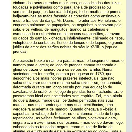
vinham dos seus estrados mouriscos, encandeiadas das luzes,
toucadas e polvilhadas como para janela de procissão ou
serenim do paço; os faceiras fidalgos, todos muitíssimo primos,
beijavam-lhes as mãos fazendo as cortesias como ensinava o
mestre francês de dança Mr. Dupré, morador aos Remolares; e
enquanto palravam os papagaios, os negrinhos pinchavam pela
sala, e os velhos, de manguitos, tirando as cabeleiras e
esmoncando o estorrinho em alcobaças sarapantões, atiravam
os dados do gamão, - chegava infalivelmente, chilreado de risos,
voluptuoso de contactos, florido de lenços e de leques, o grande
jubileu de amor dos serões nobres do século XVIII: o jogo de
prendas.
A procissão trouxe o namoro para as ruas: o lausperene trouxe o
namoro para a igreja; ao jogo de prendas estava reservada a
glória de trazer o namoro para os serões de família. Numa
sociedade em formação, como a portuguesa de 1730, que
desconhecia os mais nobres prazeres intelectuais, que não
sabia conversar que nem mesmo sabia divertir-se, obscurecida,
deformada durante um longo século por uma educação de
cavalaria e de oratório, - o jogo de prendas foi um achado. Era o
passatempo ideal das sociedades sem espírito. Foi, mais ainda
do que a dança, mercê das liberdades permitidas nas suas
marcas, nas suas sentenças e nas suas penitências, uma
verdadeira academia de namoro. Quando chegava o «beijo à
capucha», o «abraço de freira», ou o «inferno» trilado de beijos
repenicados, as velhas fechavam os olhos, voltavam a cara,
engranzavam ave-marias nos rosários, - mas concordavam logo,
cabeceando os toucados negros, como mulas de liteira de
alquiler, que tudo aquilo estava na «ordenação do jogo». Toda a