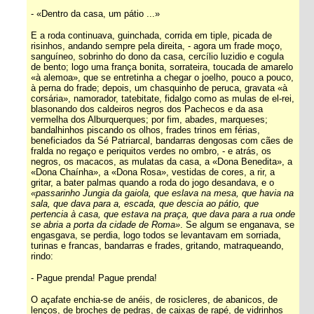
- «Dentro da casa, um pátio ...»
E a roda continuava, guinchada, corrida em tiple, picada de
risinhos, andando sempre pela direita, - agora um frade moço,
sanguíneo, sobrinho do dono da casa, cercílio luzidio e cogula
de bento; logo uma frança bonita, sorrateira, toucada de amarelo
«à alemoa», que se entretinha a chegar o joelho, pouco a pouco,
à perna do frade; depois, um chasquinho de peruca, gravata «à
corsária», namorador, tatebitate, fidalgo como as mulas de el-rei,
blasonando dos caldeiros negros dos Pachecos e da asa
vermelha dos Alburquerques; por fim, abades, marqueses;
bandalhinhos piscando os olhos, frades trinos em férias,
beneficiados da Sé Patriarcal, bandarras dengosas com cães de
fralda no regaço e periquitos verdes no ombro, - e atrás, os
negros, os macacos, as mulatas da casa, a «Dona Benedita», a
«Dona Chaínha», a «Dona Rosa», vestidas de cores, a rir, a
gritar, a bater palmas quando a roda do jogo desandava, e o
«passarinho Jungia da gaiola, que eslava na mesa, que havia na
sala, que dava para a, escada, que descia ao pátio, que
pertencia à casa, que estava na praça, que dava para a rua onde
se abria a porta da cidade de Roma»
. Se algum se enganava, se
engasgava, se perdia, logo todos se levantavam em sorriada,
turinas e francas, bandarras e frades, gritando, matraqueando,
rindo:
- Pague prenda! Pague prenda!
O açafate enchia-se de anéis, de rosicleres, de abanicos, de
lenços, de broches de pedras, de caixas de rapé, de vidrinhos