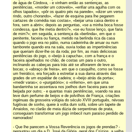
de água de Córdova, - e vinham então as sentenças, as
penitências, «morder um cotovelo», «enfiar urra agulha com os
olhos tapados», «pôr os quatro pés na parede», «dizer um verso
rindo, outro chorando», «fazer de esquina para lhe pegarem
cartazes de comédia nas costas», «beijar uma caixa dentro e
fora, sem a abrir»; depois as perguntas, «se a minha boca fosse
condessa, que lhe metia dentro?», «se eu fosse lenço, que faria
de mim?»; em seguida, a sentença da «berlinda», em que o
penitente, faceira ou fiança, metido na berlinda rica da casa
quando o jogo era no pátio, numa cadeirinha de arruar ou num
tamborete quando era na sala, ouvia todas as impertinências
que queriam dizer-lhe os da roda; por fim, as mais deliciosas
penitências do jogo, o «beijo à capucha», com a frança e o
faceira ajoelhados no chão, de costas um para o outro,
inclinando as cabeças para trás até se aflorarem de leve as
bocas; o «abraço de freira», em que o casquilho, como se fosse
um freirático, era forçado a estreitar a sua dama através das
grades de um espaldar de cadeira; o «beijo atrás da porta»;
«medir varas»; o «purgatório»; o «inferno», em que uma
bandarrinha se assentava nos joelhos dum faceira para ser
beijada por outro; - e quantas mais penitências, voando na asa
leve dum perfume de beijos e de polvilhos de França, criações
ingénuas da grosseira volúpia do século XVIII português, névoas
fugitivas de sonho, queie à volta dum sofá, sobre um tapete de
Arraiolos, no clarão de meia dúzia de serpentinas de prata,
conseguiam transformar um jogo imbecil num paraíso perdido de
namorados!
- Que lhe parecem a Vossa Reverência os jogos de prendas? -
perguntou um dia a D. José da Glória, geral dos Crúzios, a velha