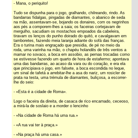
- Mana, o periquito!
Tudo se dispunha para o jogo, gralhando, chilreando, rindo. As
bandarras fidalgas, pingadas de diamantes, o abanico de seda
na mão, assentavam-se, bojando os donaires, com os negrinhos
aos pés a comporem-lhes a saia; os faceiras cortejavam de
mergulho, sacudiam os mostachos empoados da cabeleira,
tiravam os lenços do punho doirado do quitó, e cavalgavam em
tamboretes, fazendo meia laranja adiante do sofá das franças.
Era o turina mais engraçado que presidia, de pé no meio da
roda, uma varinha na mão, o chapéu holandês de três ventos a
mamar no sovaco, a boca em assobio, as pernas trocadas como
se estivesse fazendo um quarto de hora de estafermo; apontava
uma das bandarras, ao acaso da vara ou do coração, e era ela
que principiava o jogo, em falsete, a boca escondida no leque,
um sinal de tafetá a arrebitar-lhe a asa do nariz, um rosicler de
prata na testa, uma trémula de diamantes, buliçosa, a escorrer-
lhe do seio:
- «Esta é a cidade de Roma».
Logo o faceira da direita, de casaca de rico encarnado, ceceoso,
a mirá-la de soslaio e a morder o lencinho
- «Na cidade de Roma há uma rua.»
- «A rua vai ter à praça.»
- «Na praça há uma casa.»