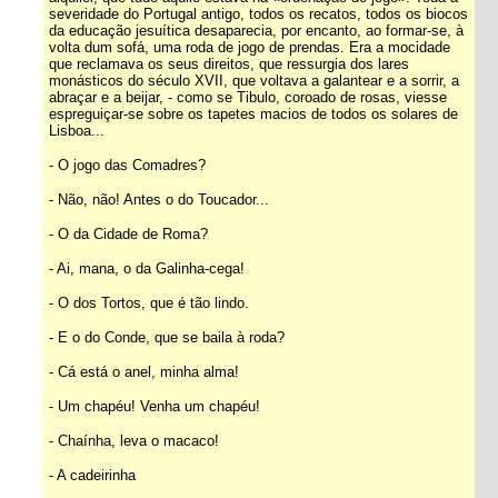
severidade do Portugal antigo, todos os recatos, todos os biocos
da educação jesuítica desaparecia, por encanto, ao formar-se, à
volta dum sofá, uma roda de jogo de prendas. Era a mocidade
que reclamava os seus direitos, que ressurgia dos lares
monásticos do século XVII, que voltava a galantear e a sorrir, a
abraçar e a beijar, - como se Tibulo, coroado de rosas, viesse
espreguiçar-se sobre os tapetes macios de todos os solares de
Lisboa...
- O jogo das Comadres?
- Não, não! Antes o do Toucador...
- O da Cidade de Roma?
- Ai, mana, o da Galinha-cega!
- O dos Tortos, que é tão lindo.
- E o do Conde, que se baila à roda?
- Cá está o anel, minha alma!
- Um chapéu! Venha um chapéu!
- Chaínha, leva o macaco!
- A cadeirinha