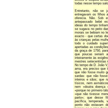
todas nesse tempo salo
Entretanto, não se 
entregavam os filhos a
oferecia. Não. Sob e
antepassado bebé es
ideias do tempo tinha
se sugava no peito da
morais se bebiam no lei
exacto - que certas d
às crianças pelas mulhe
todo o cuidado super
apertadas as condiçõe
da graça de 1750, par
que poucas seriam aq
inteiramente às exigên
mestres setecentistas n
No tempo de D. João V,
ama, era preciso que t
que não fosse muito g
sardas: que não fosse
inteiros e sãos; que 
tísicos, nem asmáticos
nem «doutra doença c
«porque no primeiro tál
«que não tivesse men
parto»; que desse fi
pacífica, temperada, 
ponto não estavam de