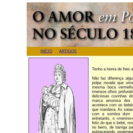
INÍCIO
ARTIGOS
Tenho a honra de lhes 
Não faz diferença al
polpa rosada que uma
mesma boca vermelh
imensos olhos profundos
deliciosas covinhas d
marca amorosa dos t
acontece com os bebés
que mandava. As saias
com a sombra dum ge
entretanto, o «menino
feliz do que o bebé, no
no berro, de barriga 
esbracejando, espernea