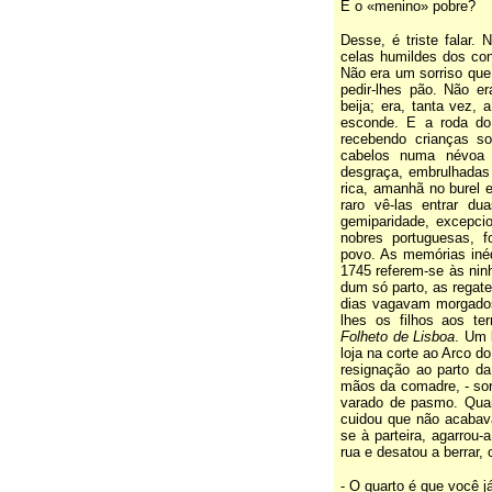
E o «menino» pobre?
Desse, é triste falar.
celas humildes dos con
Não era um sorriso que
pedir-lhes pão. Não e
beija; era, tanta vez,
esconde. E a roda do 
recebendo crianças so
cabelos numa névoa d
desgraça, embrulhadas
rica, amanhã no burel e
raro vê-las entrar d
gemiparidade, excepcio
nobres portuguesas, f
povo. As memórias inéd
1745 referem-se às nin
dum só parto, as regat
dias vagavam morgados
lhes os filhos aos te
Folheto de Lisboa
. Um 
loja na corte ao Arco d
resignação ao parto da
mãos da comadre, - sor
varado de pasmo. Quan
cuidou que não acabava 
se à parteira, agarrou-
rua e desatou a berrar,
- O quarto é que você já