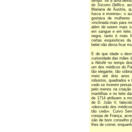
tempo: se a ama devia s
do
Socorro Délfico
, as
Mariana de Áustria, q
fusca e morena»; o au
gostava de mulheres l
«inclinada mais para m
além de serem mais sa
em sangue e em leite,
negra, tanto é mais f
certas esquisitices da
bebé não devia ficar mu
E de que idade o des
curiosidade das mães de
a
Néstlé
no tempo dos 
um dos médicos do Paç
tão elegante, tão sóbri
meio até dois anos
robustos, quadrados e
cedo se tiverem presas.
pelo menos na criação
mantilhas e no leite 
de 1714 atribuem a mo
de D. João V, falecid
«descuido dos médicos
tão cedo». Curvo Sem
crespa de França, acre
são de bom conselho p
lhes de comer, enquan