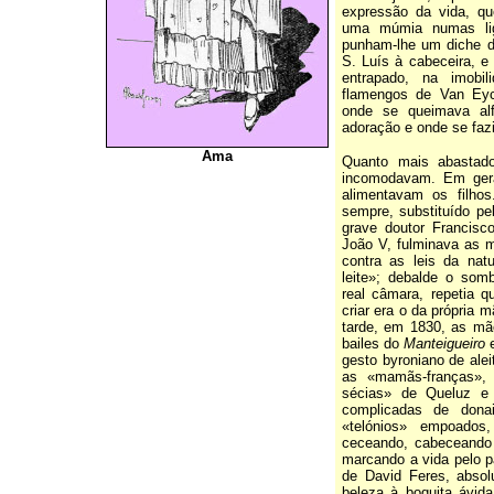
expressão da vida, q
uma múmia numas lig
punham‑lhe um diche d
S. Luís à cabeceira, e 
entrapado, na imobil
flamengos de Van Eyc
onde se queimava al
adoração e onde se fazi
Ama
Quanto mais abastad
incomodavam. Em gera
alimentavam os filhos
sempre, substituído pe
grave doutor Francis
João V, fulminava as 
contra as leis da nat
leite»; debalde o so
real câmara, repetia 
criar era o da própria 
tarde, em 1830, as mã
bailes do
Manteigueiro
gesto byroniano de alei
as «mamãs-franças»,
sécias» de Queluz e 
complicadas de donai
«telónios» empoados
ceceando, cabeceando
marcando a vida pelo 
de David Feres, absol
beleza à boquita ávid