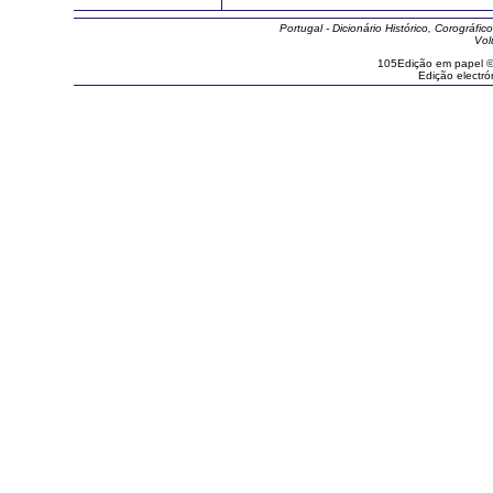
Portugal - Dicionário Histórico, Corográfico
Vol
105Edição em papel ©
Edição electr