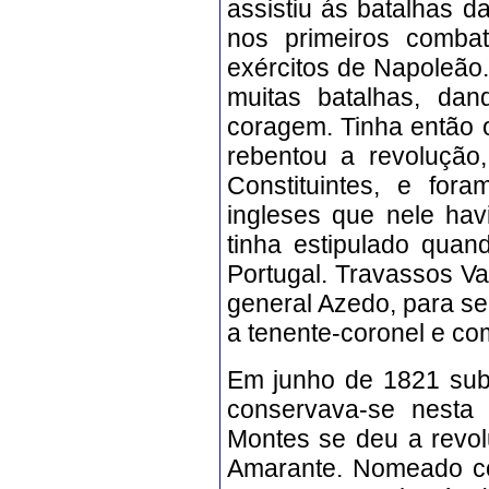
assistiu ás batalhas d
nos primeiros comba
exércitos de Napoleão.
muitas batalhas, da
coragem. Tinha então 
rebentou a revoluçã
Constituintes, e for
ingleses que nele hav
tinha estipulado quan
Portugal. Travassos Va
general Azedo, para se
a tenente-coronel e co
Em junho de 1821 subi
conservava-se nesta
Montes se deu a revol
Amarante. Nomeado co