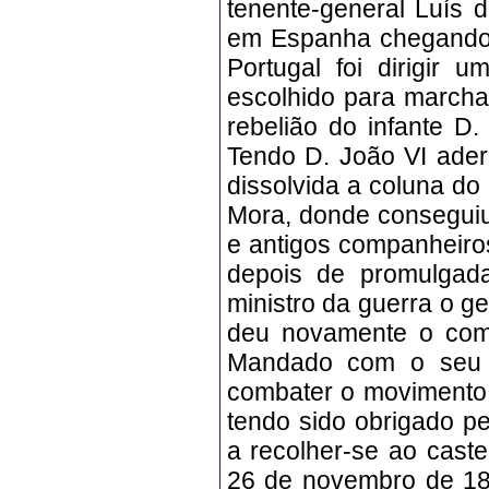
tenente-general Luís 
em Espanha chegando 
Portugal foi dirigir
escolhido para marchar
rebelião do infante D
Tendo D. João VI aderi
dissolvida a coluna do 
Mora, donde conseguiu
e antigos companheiros
depois de promulgada
ministro da guerra o g
deu novamente o coma
Mandado com o seu re
combater o movimento 
tendo sido obrigado pe
a recolher-se ao castel
26 de novembro de 182