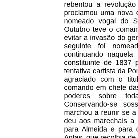
rebentou a revoluçã
proclamou uma nova co
nomeado vogal do Su
Outubro teve o comand
evitar a invasão do g
seguinte foi nomead
continuando naquela 
constituinte de 1837 
tentativa cartista da P
agraciado com o tit
comando em chefe das 
poderes sobre toda
Conservando-se sos
marchou a reunir-se a
deu aos marechais a 
para Almeida e para 
Antas, que recolhia d