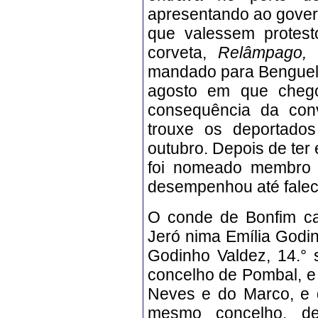
apresentando ao gover
que valessem protest
corveta,
Relâmpago
mandado para Benguela
agosto em que cheg
consequência da conv
trouxe os deportado
outubro. Depois de te
foi nomeado membro d
desempenhou até falec
O
conde de Bonfim c
Jeró
nima Emília Godinh
Godinho Valdez, 14.° 
concelho de Pombal, e
Neves e do Marco, e 
mesmo concelho, d