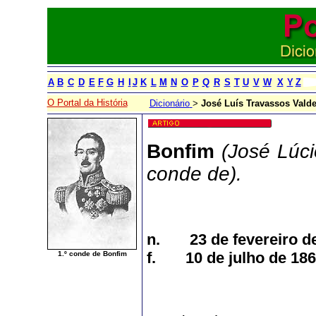
A
B
C
D
E
F
G
H
I
J
K
L
M
N
O
P
Q
R
S
T
U
V
W
X
Y
Z
O Portal da História
Dicionário
>
José Luís Travassos Valde
Bonfim
(José Lúci
conde de).
n. 23 de fevereiro de
f. 10 de julho de 186
1.º conde de Bonfim