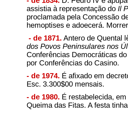
- de 1834.
D. Pedro IV é apupa
assistia à representação do
Il 
proclamada pela Concessão de
hemoptises e adoecerá. Morre
- de 1871.
Antero de Quental l
dos Povos Peninsulares nos Úl
Conferências Democráticas do
por Conferências do Casino.
- de 1974.
É afixado em decreto
Esc. 3.300$00 mensais.
- de 1980.
É restabelecida, em 
Queima das Fitas. A festa tinh