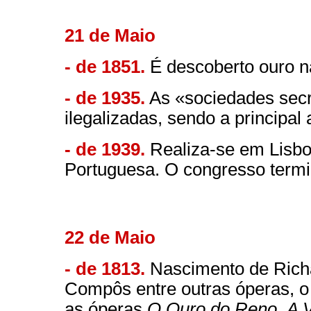
21 de Maio
- de 1851.
É descoberto ouro na
- de 1935.
As «sociedades secr
ilegalizadas, sendo a principal
- de 1939.
Realiza-se em Lisbo
Portuguesa. O congresso termi
22 de Maio
- de 1813.
Nascimento de Rich
Compôs entre outras óperas, o
as óperas
O Ouro do Reno
,
A V