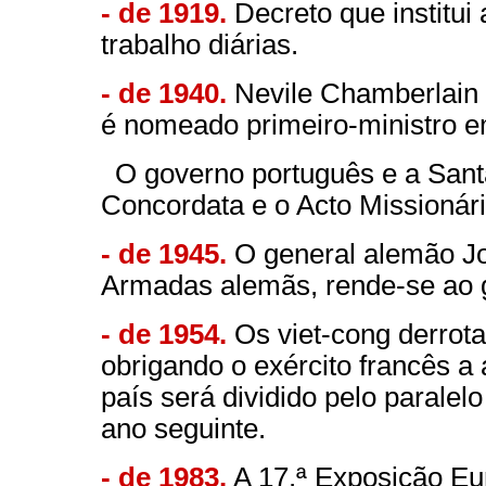
- de 1919.
Decreto que institui 
trabalho diárias.
- de 1940.
Nevile Chamberlain 
é nomeado primeiro-ministro em
O governo português e a Sant
Concordata e o Acto Missionári
- de 1945.
O general alemão Jo
Armadas alemãs, rende-se ao 
- de 1954.
Os viet-cong derrot
obrigando o exército francês a
país será dividido pelo paralel
ano seguinte.
- de 1983.
A 17.ª Exposição Eur