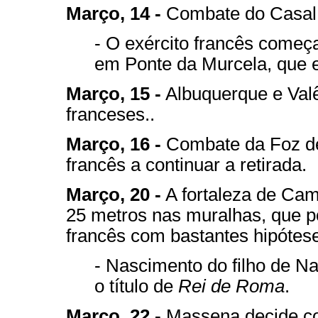
Março, 14 -
Combate do Casal 
- O exército francês começa
em Ponte da Murcela, que e
Março, 15 -
Albuquerque e Valê
franceses..
Março, 16 -
Combate da Foz de 
francês a continuar a retirada.
Março, 20 -
A fortaleza de Ca
25 metros nas muralhas, que po
francês com bastantes hipótes
- Nascimento do filho de N
o título de
Rei de Roma
.
Março, 22 -
Massena decide con