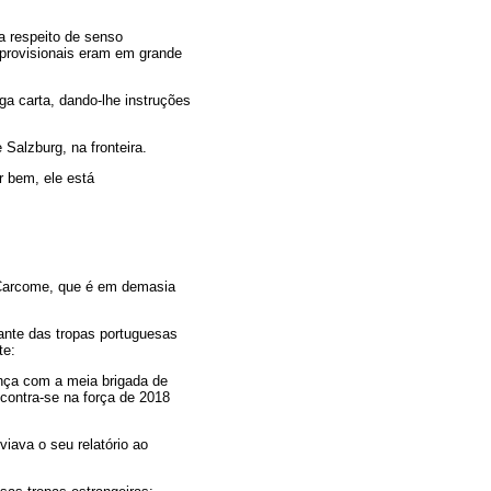
a respeito de senso
 provisionais eram em grande
nga
carta, dando-lhe instruções
Salzburg, na fronteira.
r bem, ele está
e Carcome, que é em demasia
nte das tropas portuguesas
te:
ença com a meia brigada de
ncontra-se na força de 2018
iava o seu relatório ao