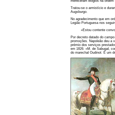
mereceram elogios na ordem d
Tratou-se o armistício e dura
Augsburgo.
No agradecimento que em orde
Legião Portuguesa nos seguin
«Estou contente convo
Por decreto datado do campo 
promoções. Napoleão deu a vár
prémio dos serviços presta
em 1826: «M. de Sabugal, co
do marechal Oudinot. É um d