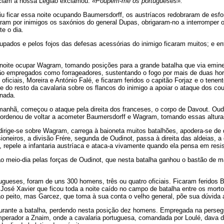
nciam à nossa Legião exclamou:
«Poupem-me os portugueses».
u ficar essa noite ocupando Baumersdorff, os austríacos redobraram de es
aram por inimigos os saxónios do general Dupas, obrigaram-no a interromper 
e o dia.
pados e pelos fojos das defesas acessórias do inimigo ficaram muitos; e ent
noite ocupar Wagram, tomando posições para a grande batalha que via emine
o empregados como forrageadores, sustentando o fogo por mais de duas hora
 oficiais, Moreira e António Falé, e ficaram feridos o capitão Forjaz e o ten
 do resto da cavalaria sobre os flancos do inimigo a apoiar o ataque dos cou
anada.
 manhã, começou o ataque pela direita dos franceses, o corpo de Davout. Oud
 ordenou de voltar a acometer Baumersdorff e Wagram, tomando essas altura
irige-se sobre Wagram, carrega à baioneta muitos batalhões, apodera-se de do
ioneiros, a divisão Frére, segunda de Oudinot, passa à direita das aldeias, a
repele a infantaria austríaca e ataca-a vivamente quando ela pensa em resist
o meio-dia pelas forças de Oudinot, que nesta batalha ganhou o bastão de ma
gueses, foram de uns 300 homens, três ou quatro oficiais. Ficaram feridos B
José Xavier que ficou toda a noite caído no campo de batalha entre os mortos
 peito, mas Garcez, que toma à sua conta o velho general, põe sua dúvida a
durante a batalha, perdendo nesta posição dez homens. Empregada na persegu
 Imperador a Znaim, onde a cavalaria portuguesa, comandada por Loulé, dava