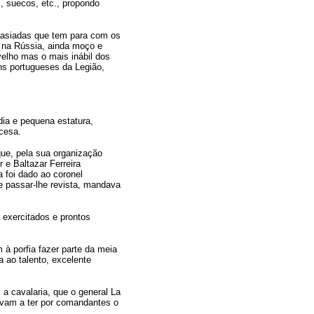
 suecos, etc., propondo
masiadas que tem para com os
o na Rússia, ainda moço e
elho mas o mais inábil dos
uns portugueses da Legião,
ia e pequena estatura,
cesa.
que, pela sua organização
e Baltazar Ferreira
 foi dado ao coronel
 passar-lhe revista, mandava
 exercitados e prontos
à porfia fazer parte da meia
a ao talento, excelente
 a cavalaria, que o general La
uavam a ter por comandantes o