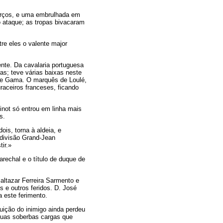
forços, e uma embrulhada em
o ataque; as tropas bivacaram
re eles o valente major
nte. Da cavalaria portuguesa
s; teve várias baixas neste
ente Gama. O marquês de Loulé,
raceiros franceses, ficando
inot só entrou em linha mais
s.
is, torna à aldeia, e
 divisão Grand-Jean
ir.»
rechal e o título de duque de
altazar Ferreira Sarmento e
 e outros feridos. D. José
 este ferimento.
ição do inimigo ainda perdeu
 duas soberbas cargas que