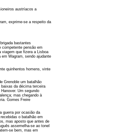
sioneiros austríacos a
am, exprime-se a respeito da
 brigada bastantes
a, e competente pensão em
da viagem que fizera a Lisboa
da em Wagram, sendo ajudante
te quinhentos homens, vinte
de Grenoble um batalhão
 baixas da décima terceira
no Hanover. Um segundo
Valença; mas chegando à
tria. Gomes Freire
a guerra por ocasião da
 recebidas o batalhão em
vos, mas aposto que antes de
uguês assemelha-se ao tonel
 batem-se bem, mas em