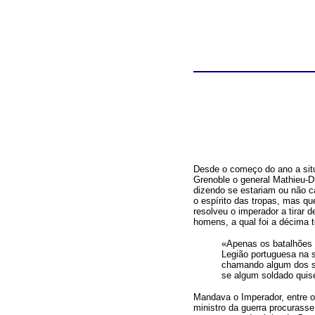
Desde o começo do ano a sit
Grenoble o general Mathieu-D
dizendo se estariam ou não 
o espírito das tropas, mas qu
resolveu o imperador a tirar 
homens, a qual foi a décima t
«Apenas os batalhões
Legião portuguesa na 
chamando algum dos seu
se algum soldado quise
Mandava o Imperador, entre o
ministro da guerra procurass