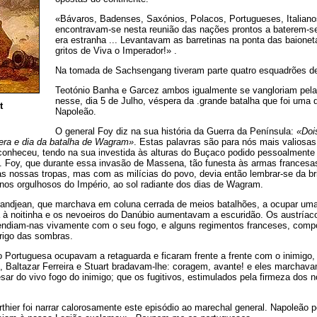
«Bávaros, Badenses, Saxónios, Polacos, Portugueses, Italiano
encontravam-se nesta reunião das nações prontos a baterem-se
era estranha ... Levantavam as barretinas na ponta das baion
gritos de Viva o Imperador!» .
Na tomada de Sachsengang tiveram parte quatro esquadrões de
Teotónio Banha e Garcez ambos igualmente se vangloriam pela
nesse, dia 5 de Julho, véspera da .grande batalha que foi uma 
t
Napoleão.
O general Foy diz na sua história da Guerra da Península:
«Doi
pera e dia da batalha de Wagram»
. Estas palavras são para nós mais valiosas 
conheceu, tendo na sua investida às alturas do Buçaco podido pessoalmente a
. Foy, que durante essa invasão de Massena, tão funesta às armas francesa
as nossas tropas, mas com as milícias do povo, devia então lembrar-se da br
anos orgulhosos do Império, ao sol radiante dos dias de Wagram.
andjean, que marchava em coluna cerrada de meios batalhões, a ocupar uma 
ra à noitinha e os nevoeiros do Danúbio aumentavam a escuridão. Os austría
endiam-nas vivamente com o seu fogo, e alguns regimentos franceses, comp
igo das sombras.
 Portuguesa ocupavam a retaguarda e ficaram frente a frente com o inimigo
o, Baltazar Ferreira e Stuart bradavam-lhe: coragem, avante! e eles marcha
sar do vivo fogo do inimigo; que os fugitivos, estimulados pela firmeza dos 
hier foi narrar calorosamente este episódio ao marechal general. Napoleão 