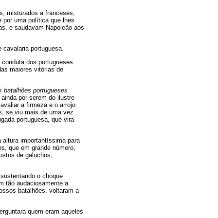
s, misturados a franceses,
 por uma política que lhes
etas, e saudavam Napoleão aos
 cavalaria portuguesa.
 conduta dos portugueses
das maiores vitórias de
s batalhões portugueses
ainda por serem do ilustre
valiar a firmeza e o arrojo
s, se viu mais de uma vez
igada portuguesa, que vira
altura importantíssima para
cos, que em grande número,
ostos de galuchos,
, sustentando o choque
vam tão audaciosamente a
nossos batalhões, voltaram a
perguntara quem eram aqueles