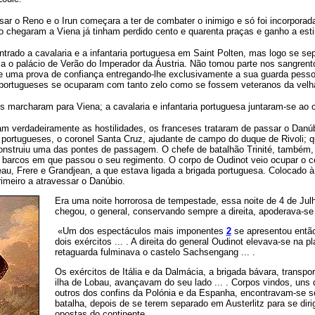
ssar o Reno e o Irun começara a ter de combater o inimigo e só foi incorporad
o chegaram a Viena já tinham perdido cento e quarenta praças e ganho a est
rado a cavalaria e a infantaria portuguesa em Saint Polten, mas logo se sep
tia o palácio de Verão do Imperador da Áustria. Não tomou parte nos sangren
e uma prova de confiança entregando-lhe exclusivamente a sua guarda pess
 portugueses se ocuparam com tanto zelo como se fossem veteranos da velh
s marcharam para Viena; a cavalaria e infantaria portuguesa juntaram-se ao 
 verdadeiramente as hostilidades, os franceses trataram de passar o Danú
 portugueses, o coronel Santa Cruz, ajudante de campo do duque de Rivoli; q
onstruiu uma das pontes de passagem. O chefe de batalhão Trinité, também,
 barcos em que passou o seu regimento. O corpo de Oudinot veio ocupar o cen
u, Frere e Grandjean, a que estava ligada a brigada portuguesa. Colocado à d
rimeiro a atravessar o Danúbio.
Era uma noite horrorosa de tempestade, essa noite de 4 de Jul
chegou, o general, conservando sempre a direita, apoderava-s
«Um dos espectáculos mais
imponentes
2
se apresentou então
dois exércitos ... . A direita do general Oudinot elevava-se na 
retaguarda fulminava o castelo Sachsengang ... .
Os exércitos de Itália e da Dalmácia, a brigada bávara, transpor
ilha de Lobau, avançavam do seu lado ... . Corpos vindos, uns
outros dos confins da Polónia e da Espanha, encontravam-se 
batalha, depois de se terem separado em Austerlitz para se dir
opostas do continente.