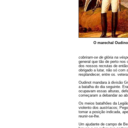
O marechal Oudino
cobriram-se de glória na vés
general que tão de perto nos 
dos nossos recrutas de então
obrigado a lutar, não só com 
resplandecer, entre os. veter
Oudinot mandara à divisão Gr
a batalha do dia seguinte. E
ocupavam essas alturas, def
começaram a debandar ao abr
Os meios batalhões da Legião
violento dos austríacos; Peg
tomar a posição indicada, ape
reunir-se-lhe.
Um ajudante de campo de Bert