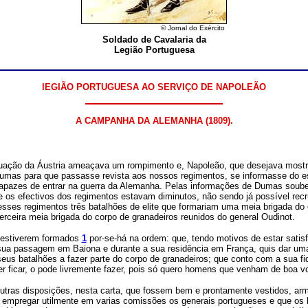
© Jornal do Exército
Soldado de Cavalaria da
Legião Portuguesa
lEGIÃO PORTUGUESA AO SERVIÇO DE NAPOLEÃO
A CAMPANHA DA ALEMANHA (1809).
uação da Áustria ameaçava um rompimento e, Napoleão, que desejava mostr
umas para que passasse revista aos nossos regimentos, se informasse do es
capazes de entrar na guerra da Alemanha. Pelas informações de Dumas soube
e os efectivos dos regimentos estavam diminutos, não sendo já possível recr
desses regimentos três batalhões de elite que formariam uma meia brigada do 
erceira meia brigada do corpo de granadeiros reunidos do general Oudinot.
 estiverem
formados
1
por-se-há na ordem: que, tendo motivos de estar satisf
sua passagem em Baiona e durante a sua residência em França, quis dar um
s batalhões a fazer parte do corpo de granadeiros; que conto com a sua fid
r ficar, o pode livremente fazer, pois só quero homens que venham de boa v
utras disposições, nesta carta, que fossem bem e prontamente vestidos, ar
e empregar utilmente em varias comissões os generais portugueses e que os 