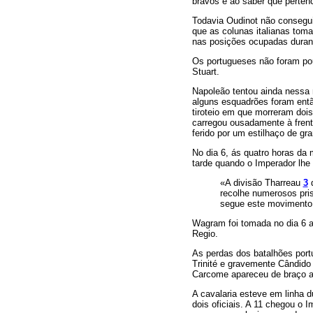
bravos e ao saber que perte
Todavia Oudinot não consegui
que as colunas italianas tom
nas posições ocupadas durant
Os portugueses não foram pou
Stuart.
Napoleão tentou ainda nessa 
alguns esquadrões foram entã
tiroteio em que morreram dois
carregou ousadamente à frente
ferido por um estilhaço de gr
No dia 6, ás quatro horas da
tarde quando o Imperador lhe
«A divisão
Tharreau
3
d
recolhe numerosos pris
segue este movimento, 
Wagram foi tomada no dia 6 a
Regio.
As perdas dos batalhões portu
Trinité e gravemente Cândido 
Carcome apareceu de braço ao
A cavalaria esteve em linha 
dois oficiais. A 11 chegou o