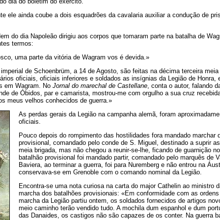
o dia do boletim do exército.
nte ele ainda coube a dois esquadrões da cavalaria auxiliar a condução de pri
m do dia Napoleão dirigiu aos corpos que tomaram parte na batalha de Wagr
tes termos:
sco, uma parte da vitória de Wagram vos é devida.»
imperial de Schoenbrüm, a 14 de Agosto, são feitas na décima terceira meia
ios oficiais, oficiais inferiores e soldados as insígnias da Legião de Honr
dos em Wagram. No
Jornal do marechal de Castellane
, conta o autor, falando 
nde de Óbidos, par e camarista, mostrou-me com orgulho a sua cruz recebi
os meus velhos conhecidos de guerra.»
As perdas gerais da Legião na campanha alemã, foram aproximadamen
oficiais.
Pouco depois do rompimento das hostilidades fora mandado marchar 
provisional, comandado pelo conde de S. Miguel, destinado a suprir as
meia brigada, mas não chegou a reunir-se-lhe, ficando de guarnição 
batalhão provisional foi mandado partir, comandado pelo marquês de 
Baviera, ao terminar a guerra, foi para Nuremberg e não entrou na Áus
conservava-se em Grenoble com o comando nominal da Legião.
Encontra-se uma nota curiosa na carta do major Cathelin ao ministro d
marcha dos batalhões provisionais: «Em conformidade com as ordens
marcha da Legião partiu ontem, os soldados fornecidos de artigos no
meio caminho terão vendido tudo. A mochila dum espanhol e dum port
das Danaides, os castigos não são capazes de os conter. Na guerra