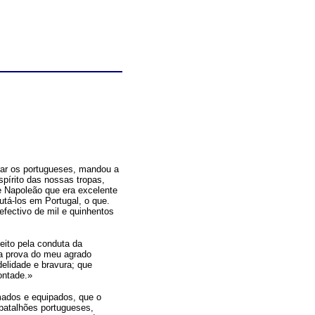
ar os portugueses, mandou a
pírito das nossas tropas,
 Napoleão que era excelente
utá-los em Portugal, o que.
efectivo de mil e quinhentos
eito pela conduta da
a prova do meu agrado
elidade e bravura; que
ontade.»
mados e equipados, que o
batalhões portugueses,