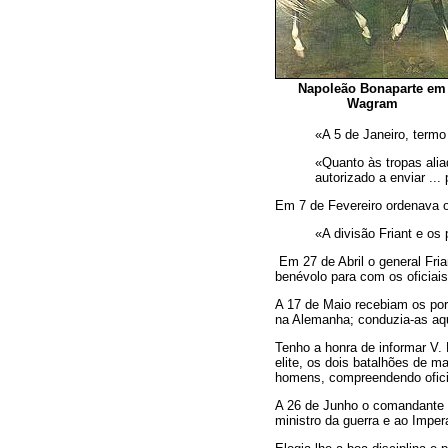
Napoleão Bonaparte em
Wagram
«A 5 de Janeiro, termo
«Quanto às tropas alia
autorizado a enviar ..
Em 7 de Fevereiro ordenava o
«A divisão Friant e os 
Em 27 de Abril o general Fr
benévolo para com os oficiais
A 17 de Maio recebiam os po
na Alemanha; conduzia-as aque
Tenho a honra de informar V.
elite, os dois batalhões de m
homens, compreendendo ofici
A 26 de Junho o comandante da
ministro da guerra e ao Imper