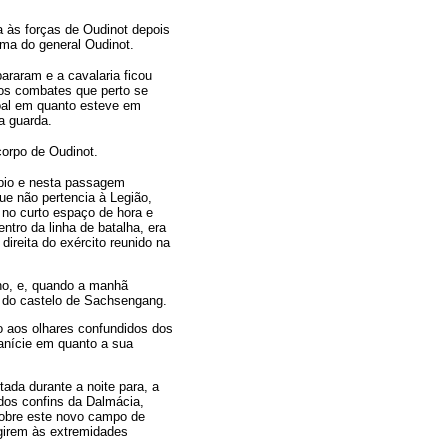
a às forças de Oudinot depois
ima do general Oudinot.
araram e a cavalaria ficou
tos combates que perto se
oal em quanto esteve em
a guarda.
corpo de Oudinot.
bio e nesta passagem
ue não pertencia à Legião,
 no curto espaço de hora e
tro da linha de batalha, era
ireita do exército reunido na
ho, e, quando a manhã
e do castelo de Sachsengang.
 aos olhares confundidos dos
planície em quanto a sua
tada durante a noite para, a
 dos confins da Dalmácia,
sobre este novo campo de
igirem às extremidades