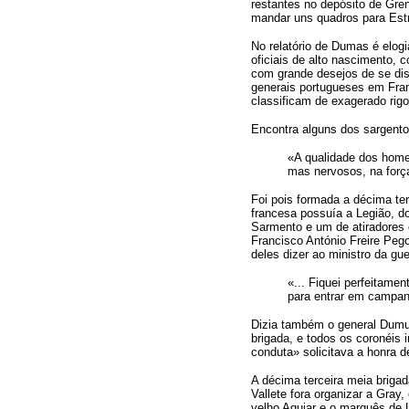
restantes no depósito de Gre
mandar uns quadros para Estra
No relatório de Dumas é elog
oficiais de alto nascimento, 
com grande desejos de se dis
generais portugueses em Franç
classificam de exagerado rigo
Encontra alguns dos sargento
«A qualidade dos homen
mas nervosos, na forç
Foi pois formada a décima ter
francesa possuía a Legião, d
Sarmento e um de atiradores 
Francisco António Freire Peg
deles dizer ao ministro da gue
«... Fiquei perfeitame
para entrar em campa
Dizia também o general Dumuy
brigada, e todos os coronéis 
conduta» solicitava a honra d
A décima terceira meia brigad
Vallete fora organizar a Gray
velho Aguiar e o marquês de 