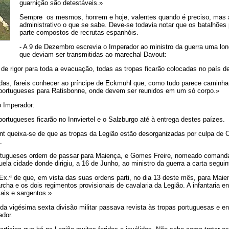
guarnição são detestáveis.»
Sempre
os mesmos, honrem e hoje, valentes quando é preciso, mas 
administrativo o que se sabe. Deve-se todavia notar que os batalhões
parte compostos de recrutas espanhóis.
- A 9 de Dezembro escrevia o Imperador ao ministro da guerra uma lo
que deviam ser transmitidas ao marechal Davout:
 de rigor para toda a evacuação, todas as tropas ficarão colocadas no país de 
das, fareis conhecer ao príncipe de Eckmuhl que, como tudo parece caminha
. portugueses para Ratisbonne, onde devem ser reunidos em um só corpo.»
 Imperador:
portugueses ficarão no Innviertel e o Salzburgo até à entrega destes paízes.
iant queixa-se de que as tropas da Legião estão desorganizadas por culpa d
.
rtugueses ordem de passar para Maiença, e Gomes Freire, nomeado comanda
la cidade donde dirigiu, a 16 de Junho, ao ministro da guerra a carta seguin
 Ex.ª de que, em vista das suas ordens parti, no dia 13 deste mês, para Mai
archa e os dois regimentos provisionais de cavalaria da Legião. A infantaria e
ais e sargentos.»
 vigésima sexta divisão militar passava revista às tropas portuguesas e env
ador.