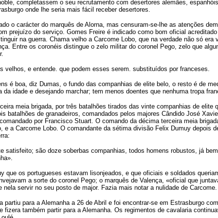
noble, completassem o seu recrutamento com desertores alemães, espanhóis,
sburgo onde lhe seria mais fácil receber desertores.
iado o carácter do marquês de Alorna, mas censuram-se-lhe as atenções de
com prejuízo do serviço. Gomes Freire é indicado como bom oficial acreditad
tinguir na guerra. Chama velho a Carcome Lobo, que na verdade não só era v
a. Entre os coronéis distingue o zelo militar do coronel Pego, zelo que alg
r.
s velhos, e entende. que podem esses serem. substituídos por franceses.
s é boa, diz Dumas, o fundo das companhias de elite belo, o resto é de med
a da idade e desejando marchar; tem menos doentes que nenhuma tropa fran
ceira meia brigada, por três batalhões tirados das vinte companhias de elite 
ois batalhões de granadeiros, comandados pelos majores Cândido José Xavier 
comandado por Francisco Stuart. O comando da décima terceira meia brigada
o, e a Carcome Lobo. O comandante da sétima divisão Felix Dumuy depois de
rra:
nte satisfeito; são doze soberbas companhias, todos homens robustos, já bem
nha».
 que os portugueses estavam lisonjeados, e que oficiais e soldados queriam 
invejavam a sorte do coronel Pego; o marquês de Valença, «oficial que juntav
e nela servir no seu posto de major. Fazia mais notar a nulidade de Carcome.
a partiu para a Alemanha a 26 de Abril e foi encontrar-se em Estrasburgo com
, e fizera também partir para a Alemanha. Os regimentos de cavalaria contin
Loulé.