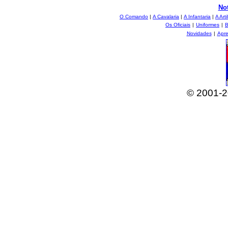
Not
O Comando
|
A Cavalaria
|
A Infantaria
|
A Arti
Os Oficiais
|
Uniformes
|
B
Novidades
|
Apr
© 2001-2