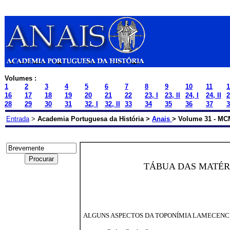
Volumes :
1
2
3
4
5
6
7
8
9
10
11
1
16
17
18
19
20
21
22
23, I
23, II
24, I
24, II
2
28
29
30
31
32, I
32, II
33
34
35
36
37
3
Entrada
>
Academia Portuguesa da História >
Anais
> Volume 31 - MC
TÁBUA DAS MATÉR
ALGUNS ASPECTOS DA TOPONÍMIA LAMECENC