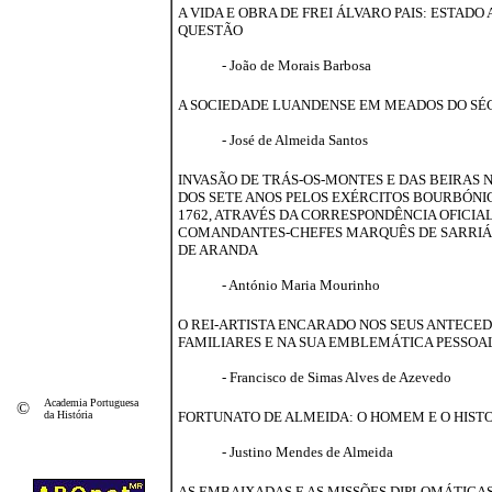
A VIDA E OBRA DE FREI ÁLVARO PAIS: ESTADO
QUESTÃO
- João de Morais Barbosa
A SOCIEDADE LUANDENSE EM MEADOS DO SÉ
- José de Almeida Santos
INVASÃO DE TRÁS-OS-MONTES E DAS BEIRAS 
DOS SETE ANOS PELOS EXÉRCITOS BOURBÓNI
1762, ATRAVÉS DA CORRESPONDÊNCIA OFICIA
COMANDANTES-CHEFES MARQUÊS DE SARRIÁ
DE ARANDA
- António Maria Mourinho
O REI-ARTISTA ENCARADO NOS SEUS ANTECE
FAMILIARES E NA SUA EMBLEMÁTICA PESSOA
- Francisco de Simas Alves de Azevedo
Academia Portuguesa
©
da História
FORTUNATO DE ALMEIDA: O HOMEM E O HIST
- Justino Mendes de Almeida
AS EMBAIXADAS E AS MISSÕES DIPLOMÁTICA