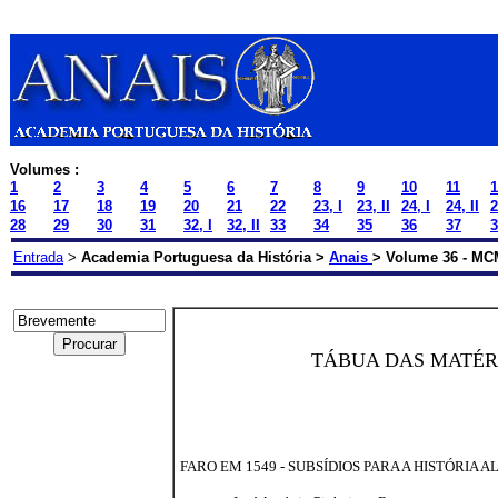
Volumes :
1
2
3
4
5
6
7
8
9
10
11
1
16
17
18
19
20
21
22
23, I
23, II
24, I
24, II
2
28
29
30
31
32, I
32, II
33
34
35
36
37
3
Entrada
>
Academia Portuguesa da História >
Anais
> Volume 36 - MCM
TÁBUA DAS MATÉR
FARO EM 1549 - SUBSÍDIOS PARA A HISTÓRIA 